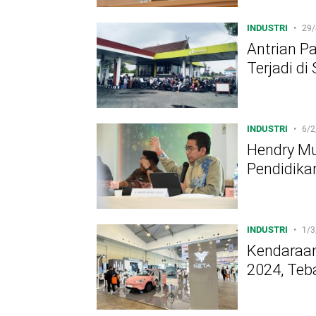
INDUSTRI
•
29/
Antrian P
Terjadi d
INDUSTRI
•
6/2
Hendry Mu
Pendidika
INDUSTRI
•
1/3
Kendaraan
2024, Teb