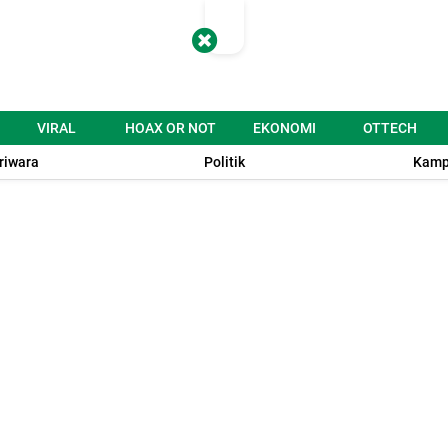
VIRAL
HOAX OR NOT
EKONOMI
OTTECH
riwara
Politik
Kamp