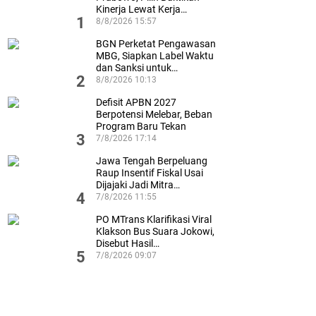
Kinerja Lewat Kerja…
1
8/8/2026 15:57
BGN Perketat Pengawasan
MBG, Siapkan Label Waktu
dan Sanksi untuk…
2
8/8/2026 10:13
Defisit APBN 2027
Berpotensi Melebar, Beban
Program Baru Tekan
3
Ruang…
7/8/2026 17:14
Jawa Tengah Berpeluang
Raup Insentif Fiskal Usai
Dijajaki Jadi Mitra…
4
7/8/2026 11:55
PO MTrans Klarifikasi Viral
Klakson Bus Suara Jokowi,
Disebut Hasil…
5
7/8/2026 09:07