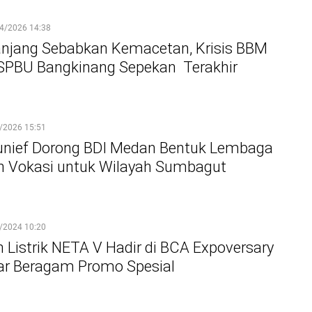
4/2026 14:38
anjang Sebabkan Kemacetan, Krisis BBM
i SPBU Bangkinang Sepekan Terakhir
/2026 15:51
nief Dorong BDI Medan Bentuk Lembaga
n Vokasi untuk Wilayah Sumbagut
/2024 10:20
 Listrik NETA V Hadir di BCA Expoversary
ar Beragam Promo Spesial