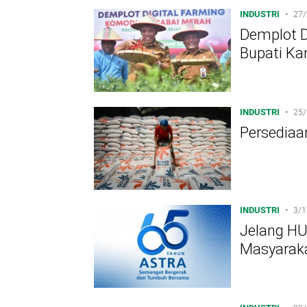
INDUSTRI
•
27/
Demplot D
Bupati Ka
INDUSTRI
•
25/
Persediaa
INDUSTRI
•
3/1
Jelang HU
Masyaraka