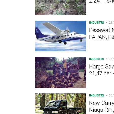
2.241,15/
INDUSTRI
•
21/
Pesawat N
LAPAN, P
INDUSTRI
•
16/
Harga Saw
21,47 per
INDUSTRI
•
30/
New Carry
Niaga Rin