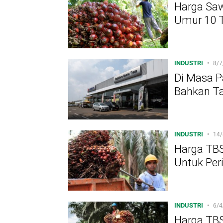
Harga Saw
Umur 10 T
INDUSTRI
•
8/7
Di Masa P
Bahkan T
INDUSTRI
•
14/
Harga TBS
Untuk Peri
INDUSTRI
•
6/4
Harga TBS