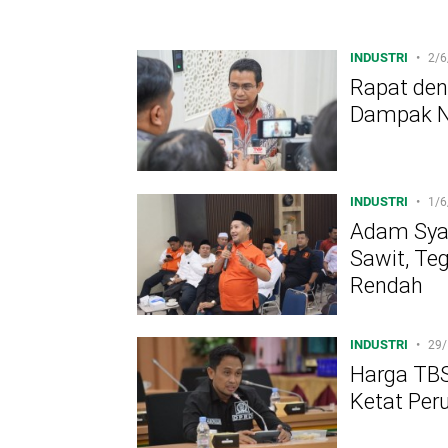
INDUSTRI
•
2/6
Rapat den
Dampak Ny
INDUSTRI
•
1/6
Adam Syaf
Sawit, Te
Rendah
INDUSTRI
•
29/
Harga TBS
Ketat Peru