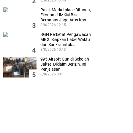
2
8/8/2026 13:40
Pajak Marketplace Ditunda,
Ekonom: UMKM Bisa
Bernapas Jaga Arus Kas
3
8/8/2026 12:15
BGN Perketat Pengawasan
MBG, Siapkan Label Waktu
dan Sanksi untuk…
4
8/8/2026 10:13
995 Airsoft Gun di Sekolah
Jaksel Diklaim Berizin, Ini
Penjelasan…
5
8/8/2026 08:11