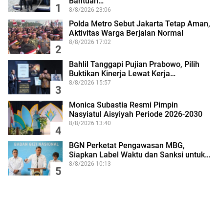
Bantuan…
1
8/8/2026 23:06
Polda Metro Sebut Jakarta Tetap Aman,
Aktivitas Warga Berjalan Normal
8/8/2026 17:02
2
Bahlil Tanggapi Pujian Prabowo, Pilih
Buktikan Kinerja Lewat Kerja…
8/8/2026 15:57
3
Monica Subastia Resmi Pimpin
Nasyiatul Aisyiyah Periode 2026-2030
8/8/2026 13:40
4
BGN Perketat Pengawasan MBG,
Siapkan Label Waktu dan Sanksi untuk…
8/8/2026 10:13
5