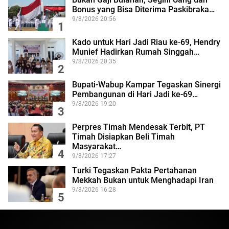
Bonus yang Bisa Diterima Paskibraka…
9/8/2026 20:56
1
Kado untuk Hari Jadi Riau ke-69, Hendry
Munief Hadirkan Rumah Singgah…
9/8/2026 20:35
2
Bupati-Wabup Kampar Tegaskan Sinergi
Pembangunan di Hari Jadi ke-69…
9/8/2026 19:20
3
Perpres Timah Mendesak Terbit, PT
Timah Disiapkan Beli Timah
Masyarakat…
4
9/8/2026 17:27
Turki Tegaskan Pakta Pertahanan
Mekkah Bukan untuk Menghadapi Iran
9/8/2026 16:28
5