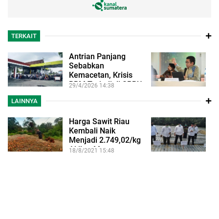
TERKAIT
Antrian Panjang
H
Sebabkan
D
Kemacetan, Krisis
B
BBM Terjadi di SPBU
P
29/4/2026 14:38
6/
Bangkinang…
u
LAINNYA
Harga Sawit Riau
M
Kembali Naik
P
Menjadi 2.749,02/kg
Y
Akibat Menguatnya…
B
18/8/2021 15:48
22