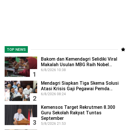
TOP NEWS
Bakom dan Kemendagri Selidiki Viral
Makalah Usulan MBG Raih Nobel…
6/8/2026 10:38
1
Mendagri Siapkan Tiga Skema Solusi
Atasi Krisis Gaji Pegawai Pemda…
6/8/2026 08:24
2
Kemensos Target Rekrutmen 8.300
Guru Sekolah Rakyat Tuntas
September
3
5/8/2026 21:53