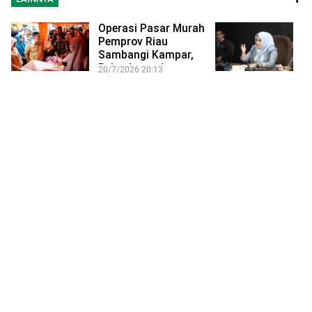
Operasi Pasar Murah
A
Pemprov Riau
D
Sambangi Kampar,
A
Pekanbaru, dan…
P
20/7/2026 20:13
12