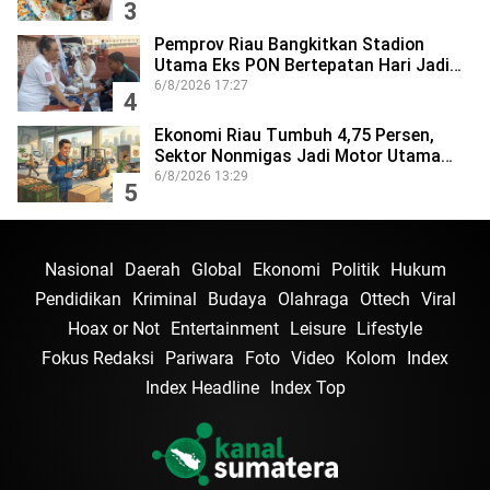
3
Pemprov Riau Bangkitkan Stadion
Utama Eks PON Bertepatan Hari Jadi…
6/8/2026 17:27
4
Ekonomi Riau Tumbuh 4,75 Persen,
Sektor Nonmigas Jadi Motor Utama…
6/8/2026 13:29
5
Nasional
Daerah
Global
Ekonomi
Politik
Hukum
Pendidikan
Kriminal
Budaya
Olahraga
Ottech
Viral
Hoax or Not
Entertainment
Leisure
Lifestyle
Fokus Redaksi
Pariwara
Foto
Video
Kolom
Index
Index Headline
Index Top