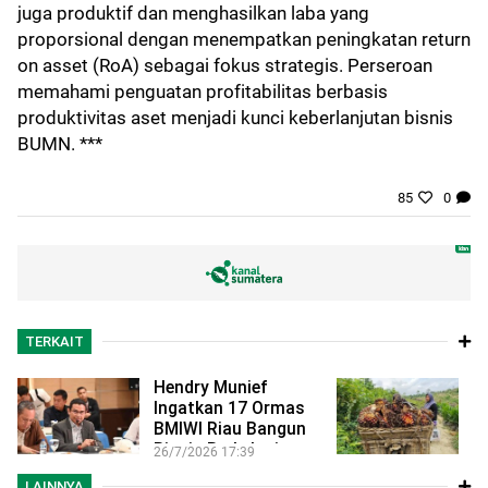
juga produktif dan menghasilkan laba yang
proporsional dengan menempatkan peningkatan return
on asset (RoA) sebagai fokus strategis. Perseroan
memahami penguatan profitabilitas berbasis
produktivitas aset menjadi kunci keberlanjutan bisnis
BUMN. ***
85
0
TERKAIT
Hendry Munief
H
Ingatkan 17 Ormas
R
BMIWI Riau Bangun
2
Bisnis Berkelanjutan,
T
26/7/2026 17:39
30
…
LAINNYA